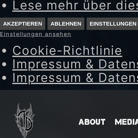
Lese mehr über di
AKZEPTIEREN
ABLEHNEN
EINSTELLUNGEN
Einstellungen ansehen
Cookie-Richtlinie
Impressum & Daten
Impressum & Daten
Skip
to
content
ABOUT
MEDI