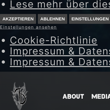
Lese mehr über di
AKZEPTIEREN
ABLEHNEN
EINSTELLUNGEN
Einstellungen ansehen
Cookie-Richtlinie
Impressum & Daten
Impressum & Daten
Skip
to
content
ABOUT
MEDI