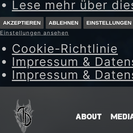
Lese mehr über di
AKZEPTIEREN
ABLEHNEN
EINSTELLUNGEN
Einstellungen ansehen
Cookie-Richtlinie
Impressum & Daten
Impressum & Daten
Skip
to
content
ABOUT
MEDI