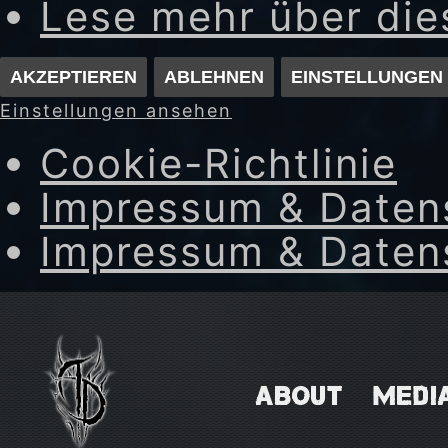
Lese mehr über di
AKZEPTIEREN
ABLEHNEN
EINSTELLUNGEN
Einstellungen ansehen
Cookie-Richtlinie
Impressum & Daten
Impressum & Daten
Skip
to
content
ABOUT
MEDI