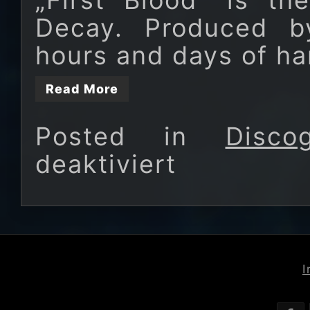
„First Blood“ is t
Decay. Produced by
hours and days of ha
Read More
Posted in
Disco
deaktiviert
für
First
Blood