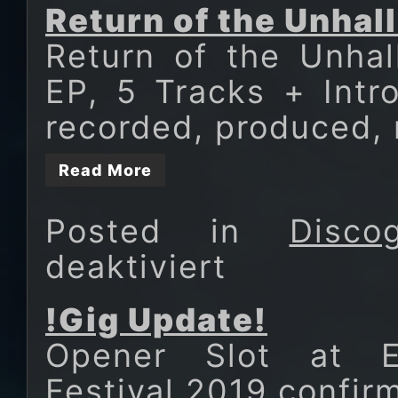
Return of the Unha
Return of the Unhal
EP, 5 Tracks + Intr
recorded, produced,
Read More
Posted in
Disco
deaktiviert
für
Return
of
!Gig Update!
the
Opener Slot at E
Unhallowed
Festival 2019 confir