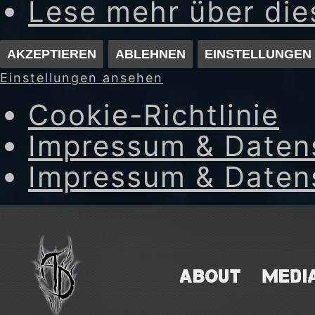
Lese mehr über di
AKZEPTIEREN
ABLEHNEN
EINSTELLUNGEN
Einstellungen ansehen
Cookie-Richtlinie
Impressum & Daten
Impressum & Daten
Skip
to
content
ABOUT
MEDI